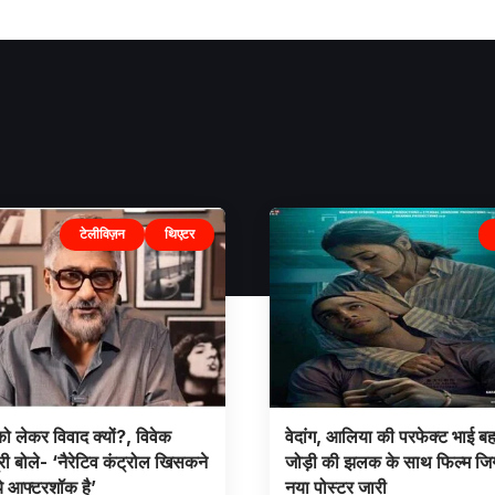
टेलीविज़न
थिएटर
को लेकर विवाद क्यों?, विवेक
वेदांग, आलिया की परफेक्ट भाई ब
्री बोले- ‘नैरेटिव कंट्रोल खिसकने
जोड़ी की झलक के साथ फिल्म जि
े आफ्टरशॉक है’
नया पोस्टर जारी