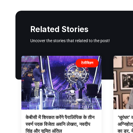
Related Stories
Uncover the stories that related to the post!
टेलीविज़न
केबीसी में शिरकत करेंगे पैरालिंपिक के तीन
‘धुरंधर’ 
स्वर्ण पदक विजेता अवनि लेखरा, नवदीप
अग्निहोत
सिंह और सुमित अंतिल
का डर, य