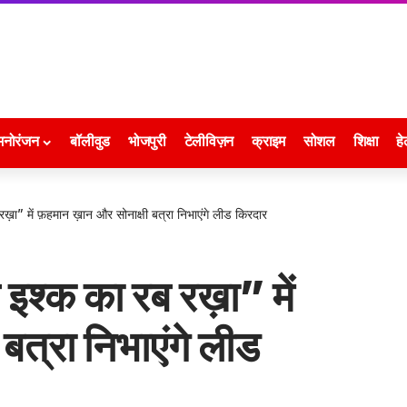
मनोरंजन
बॉलीवुड
भोजपुरी
टेलीविज़न
क्राइम
सोशल
शिक्षा
हे
ख़ा” में फ़हमान ख़ान और सोनाक्षी बत्रा निभाएंगे लीड किरदार
इश्क का रब रख़ा” में
बत्रा निभाएंगे लीड