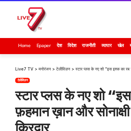
Home
Epaper
देश
विदेश
राजनीती
व्यापार
खेल
Live7 TV
>
मनोरंजन
>
टेलीविज़न
>
स्टार प्लस के नए शो “इस इश्क का रब र
टेलीविज़न
स्टार प्लस के नए शो “इस 
फ़हमान ख़ान और सोनाक्षी 
किरदार