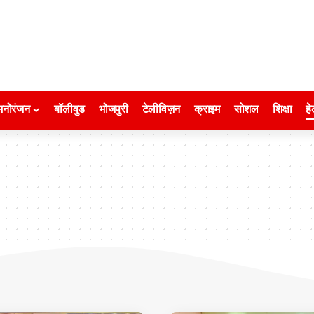
मनोरंजन
बॉलीवुड
भोजपुरी
टेलीविज़न
क्राइम
सोशल
शिक्षा
हे