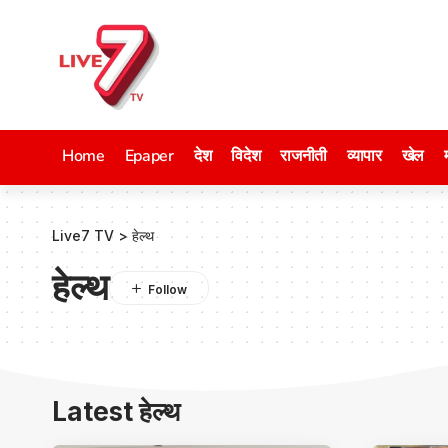
Home
Epaper
देश
विदेश
राजनीती
व्यापार
खेल
Live7 TV
>
हेल्थ
हेल्थ
Latest हेल्थ