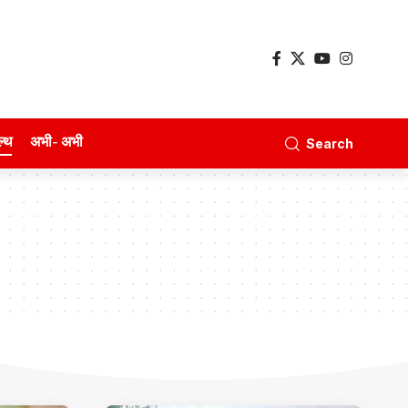
ल्थ
अभी- अभी
Search