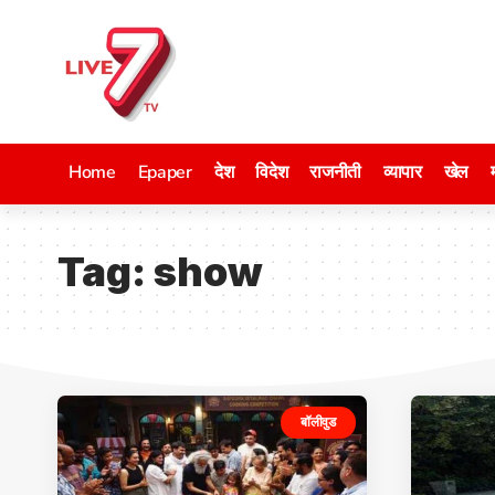
Home
Epaper
देश
विदेश
राजनीती
व्यापार
खेल
Tag:
show
बॉलीवुड