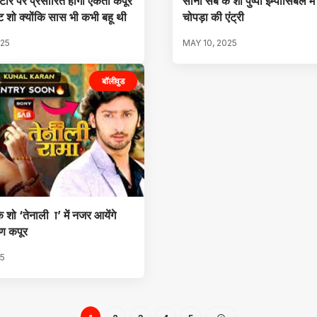
्टार पर प्रसारित होगा एकता कपूर
सोनी सब के शो पुष्पा इम्पॉसिबल मे
 शो क्योंकि सास भी कभी बहू थी
चोपड़ा की एंट्री
025
MAY 10, 2025
बॉलीवुड
 शो ‘तेनाली ा’ में नजर आयेंगे
ण कपूर
25