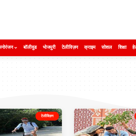
मनोरंजन
बॉलीवुड
भोजपुरी
टेलीविज़न
क्राइम
सोशल
शिक्षा
हे
टेलीविज़न