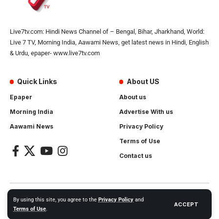
Live7tv.com: Hindi News Channel of – Bengal, Bihar, Jharkhand, World:
Live 7 TV, Morning India, Aawami News, get latest news in Hindi, English
& Urdu, epaper- www.live7tv.com
Quick Links
About US
Epaper
About us
Morning India
Advertise With us
Aawami News
Privacy Policy
Terms of Use
Contact us
2024- All Rights Reserved.
Live 7 tv
. Website Created by and
By using this site, you agree to the
Privacy Policy
and
ACCEPT
Maintanance by
Cotlas Web Solution
Terms of Use
.