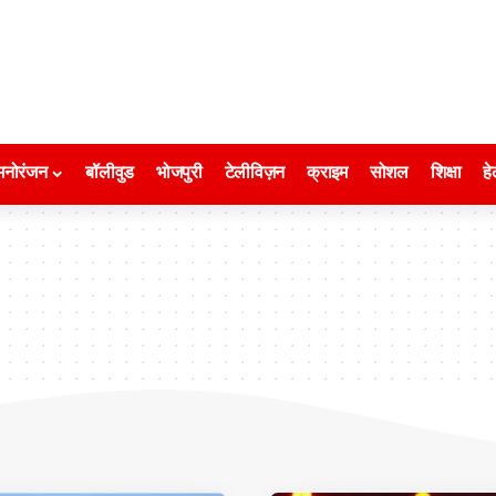
मनोरंजन
बॉलीवुड
भोजपुरी
टेलीविज़न
क्राइम
सोशल
शिक्षा
हे