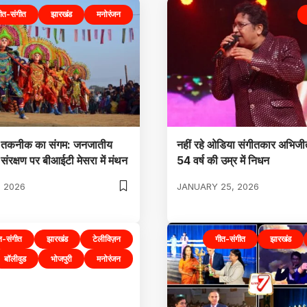
ीत-संगीत
झारखंड
मनोरंजन
र तकनीक का संगम: जनजातीय
नहीं रहे ओडिया संगीतकार अभिजी
संरक्षण पर बीआईटी मेसरा में मंथन
54 वर्ष की उम्र में निधन
 2026
JANUARY 25, 2026
त-संगीत
झारखंड
टेलीविज़न
गीत-संगीत
झारखंड
बॉलीवुड
भोजपुरी
मनोरंजन