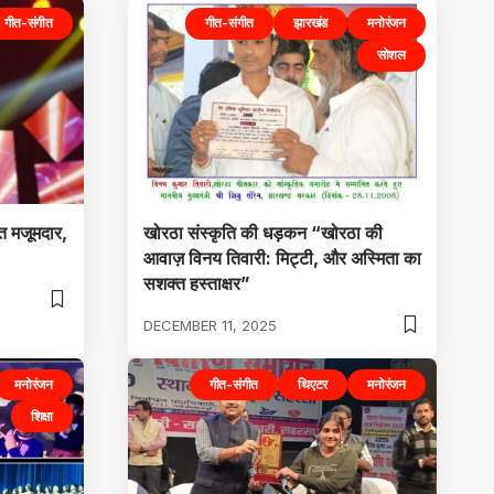
गीत-संगीत
गीत-संगीत
झारखंड
मनोरंजन
सोशल
त मजूमदार,
खोरठा संस्कृति की धड़कन “खोरठा की
आवाज़ विनय तिवारी: मिट्टी, और अस्मिता का
सशक्त हस्ताक्षर”
DECEMBER 11, 2025
मनोरंजन
गीत-संगीत
थिएटर
मनोरंजन
शिक्षा