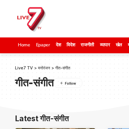
Home
Epaper
देश
विदेश
राजनीती
व्यापार
खेल
Live7 TV
>
मनोरंजन
>
गीत-संगीत
गीत-संगीत
Latest गीत-संगीत