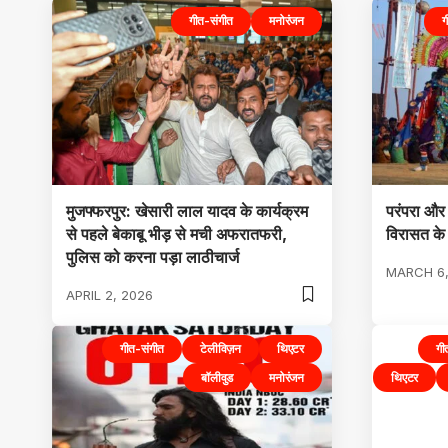
गीत-संगीत
मनोरंजन
ग
मुजफ्फरपुर: खेसारी लाल यादव के कार्यक्रम
परंपरा औ
से पहले बेकाबू भीड़ से मची अफरातफरी,
विरासत के 
पुलिस को करना पड़ा लाठीचार्ज
MARCH 6,
APRIL 2, 2026
गीत-संगीत
टेलीविज़न
थिएटर
गी
बॉलीवुड
मनोरंजन
थिएटर