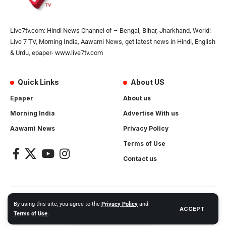
Live7tv.com: Hindi News Channel of – Bengal, Bihar, Jharkhand, World:
Live 7 TV, Morning India, Aawami News, get latest news in Hindi, English
& Urdu, epaper- www.live7tv.com
Quick Links
About US
Epaper
About us
Morning India
Advertise With us
Aawami News
Privacy Policy
Terms of Use
Contact us
2024- All Rights Reserved.
Live 7 tv
. Website Created by and
By using this site, you agree to the
Privacy Policy
and
ACCEPT
Maintanance by
Cotlas Web Solution
Terms of Use
.