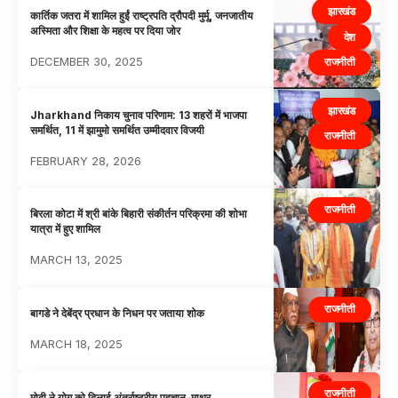
झारखंड
कार्तिक जतरा में शामिल हुईं राष्ट्रपति द्रौपदी मुर्मू, जनजातीय
अस्मिता और शिक्षा के महत्व पर दिया जोर
देश
DECEMBER 30, 2025
राजनीती
झारखंड
Jharkhand निकाय चुनाव परिणाम: 13 शहरों में भाजपा
समर्थित, 11 में झामुमो समर्थित उम्मीदवार विजयी
राजनीती
FEBRUARY 28, 2026
राजनीती
बिरला कोटा में श्री बांके बिहारी संकीर्तन परिक्रमा की शोभा
यात्रा में हुए शामिल
MARCH 13, 2025
राजनीती
बागडे ने देबेंद्र प्रधान के निधन पर जताया शोक
MARCH 18, 2025
राजनीती
मोदी ने योग को दिलाई अंतर्राष्ट्रीय पहचान-माथुर