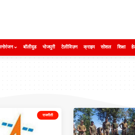
मनोरंजन
बॉलीवुड
भोजपुरी
टेलीविज़न
क्राइम
सोशल
शिक्षा
हे
राजनीती