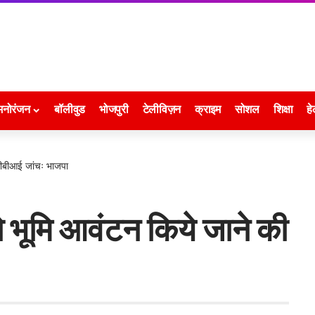
मनोरंजन
बॉलीवुड
भोजपुरी
टेलीविज़न
क्राइम
सोशल
शिक्षा
हे
 सीबीआई जांचः भाजपा
ो भूमि आवंटन किये जाने की