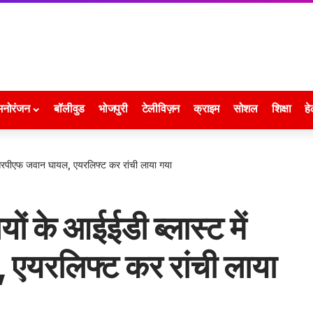
मनोरंजन
बॉलीवुड
भोजपुरी
टेलीविज़न
क्राइम
सोशल
शिक्षा
हे
 सीआरपीएफ जवान घायल, एयरलिफ्ट कर रांची लाया गया
यों के आईईडी ब्लास्ट में
यरलिफ्ट कर रांची लाया