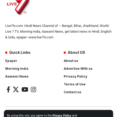
Live7tv.com: Hindi News Channel of – Bengal, Bihar, Jharkhand, World:
Live 7 TV, Morning India, Aawami News, get latest news in Hindi, English
& Urdu, epaper- www.live7tv.com
Quick Links
About US
Epaper
About us
Morning India
Advertise With us
Aawami News
Privacy Policy
Terms of Use
Contact us
2024- All Rights Reserved.
Live 7 tv
. Website Created by and
By using this site, you agree to the
Privacy Policy
and