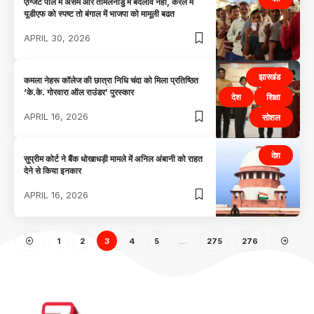
एग्जिट पोल में असम और तमिलनाडु में बदलाव नहीं, केरल में
यूडीएफ को स्पष्ट तो बंगाल में भाजपा को मामूली बढत
APRIL 30, 2026
झारखंड
कमला नेहरू कॉलेज की छात्रा निधि चंदा को मिला प्रतिष्ठित
‘के.के. गोरवारा ऑल राउंडर’ पुरस्कार
देश
शिक्षा
APRIL 16, 2026
सोशल
देश
सुप्रीम कोर्ट ने बैंक धोखाधड़ी मामले में अनिल अंबानी को राहत
देने से किया इनकार
APRIL 16, 2026
1
2
3
4
5
…
275
276