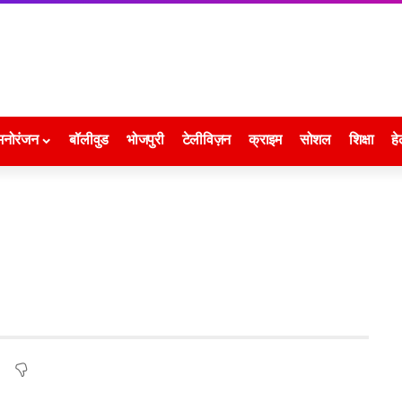
मनोरंजन
बॉलीवुड
भोजपुरी
टेलीविज़न
क्राइम
सोशल
शिक्षा
हे