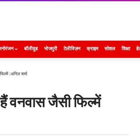
मनोरंजन
बॉलीवुड
भोजपुरी
टेलीविज़न
क्राइम
सोशल
शिक्षा
हे
ल्में :अनिल शर्मा
ं वनवास जैसी फिल्में