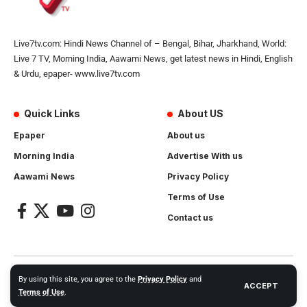
Live7tv.com: Hindi News Channel of – Bengal, Bihar, Jharkhand, World:
Live 7 TV, Morning India, Aawami News, get latest news in Hindi, English
& Urdu, epaper- www.live7tv.com
Quick Links
About US
Epaper
About us
Morning India
Advertise With us
Aawami News
Privacy Policy
Terms of Use
Contact us
2024- All Rights Reserved.
Live 7 tv
. Website Created by and
By using this site, you agree to the
Privacy Policy
and
ACCEPT
Maintanance by
Cotlas Web Solution
Terms of Use
.