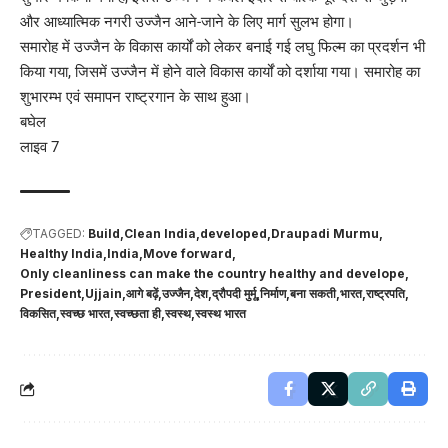
और आध्यात्मिक नगरी उज्जैन आने-जाने के लिए मार्ग सुलभ होगा।
समारोह में उज्जैन के विकास कार्यों को लेकर बनाई गई लघु फिल्म का प्रदर्शन भी
किया गया, जिसमें उज्जैन में होने वाले विकास कार्यों को दर्शाया गया। समारोह का
शुभारम्भ एवं समापन राष्ट्रगान के साथ हुआ।
बघेल
लाइव 7
TAGGED:
Build
Clean India
developed
Draupadi Murmu
Healthy India
India
Move forward
Only cleanliness can make the country healthy and develope
President
Ujjain
आगे बढ़ें
उज्जैन
देश
द्रौपदी मुर्मू
निर्माण
बना सकती
भारत
राष्ट्रपति
विकसित
स्वच्छ भारत
स्वच्छता ही
स्वस्थ
स्वस्थ भारत