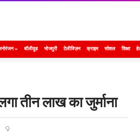
मनोरंजन
बॉलीवुड
भोजपुरी
टेलीविज़न
क्राइम
सोशल
शिक्षा
हे
गा तीन लाख का जुर्माना