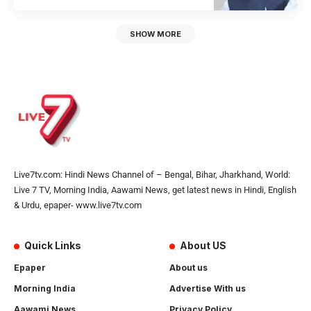
SHOW MORE
Live7tv.com: Hindi News Channel of – Bengal, Bihar, Jharkhand, World:
Live 7 TV, Morning India, Aawami News, get latest news in Hindi, English
& Urdu, epaper- www.live7tv.com
Quick Links
About US
Epaper
About us
Morning India
Advertise With us
Aawami News
Privacy Policy