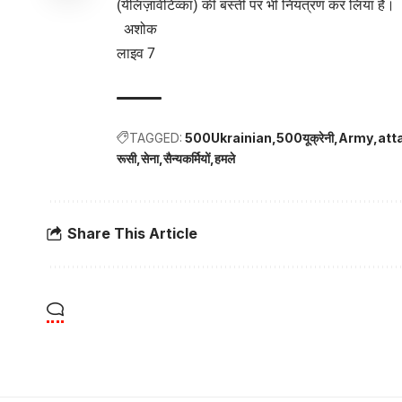
(येलिज़ावेटिव्का) की बस्ती पर भी नियंत्रण कर लिया है।
अशोक
लाइव 7
TAGGED:
500Ukrainian
500यूक्रेनी
Army
att
रूसी
सेना
सैन्यकर्मियों
हमले
Share This Article