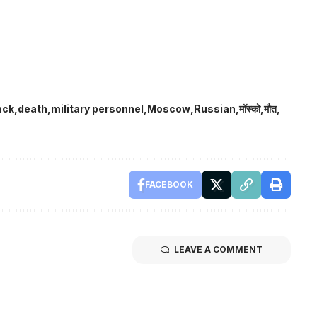
ack
death
military personnel
Moscow
Russian
मॉस्को
मौत
FACEBOOK
LEAVE A COMMENT