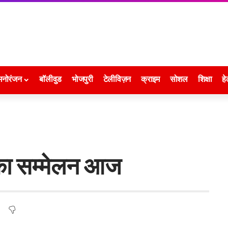
मनोरंजन
बॉलीवुड
भोजपुरी
टेलीविज़न
क्राइम
सोशल
शिक्षा
हे
 का सम्मेलन आज