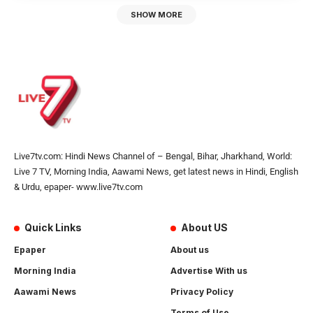
SHOW MORE
Live7tv.com: Hindi News Channel of – Bengal, Bihar, Jharkhand, World:
Live 7 TV, Morning India, Aawami News, get latest news in Hindi, English
& Urdu, epaper- www.live7tv.com
Quick Links
About US
Epaper
About us
Morning India
Advertise With us
Aawami News
Privacy Policy
Terms of Use