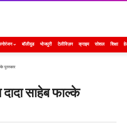
मनोरंजन
बॉलीवुड
भोजपुरी
टेलीविज़न
क्राइम
सोशल
शिक्षा
हे
्के पुरस्कार
 दादा साहेब फाल्के