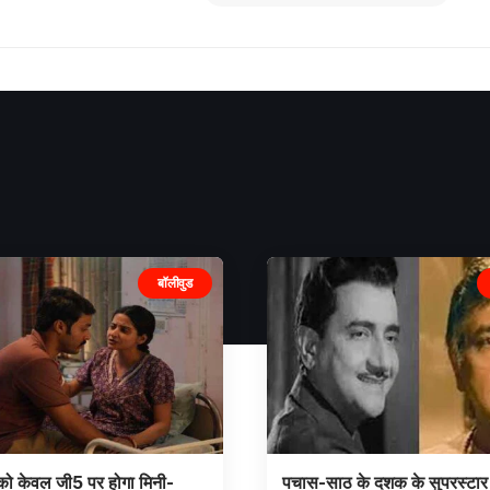
बॉलीवुड
को केवल जी5 पर होगा मिनी-
पचास-साठ के दशक के सुपरस्टार 