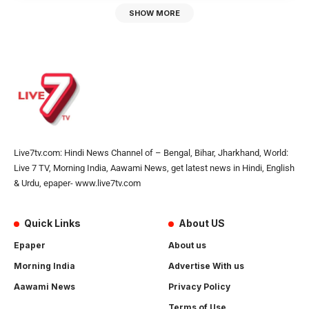
SHOW MORE
Live7tv.com: Hindi News Channel of – Bengal, Bihar, Jharkhand, World:
Live 7 TV, Morning India, Aawami News, get latest news in Hindi, English
& Urdu, epaper- www.live7tv.com
Quick Links
About US
Epaper
About us
Morning India
Advertise With us
Aawami News
Privacy Policy
Terms of Use