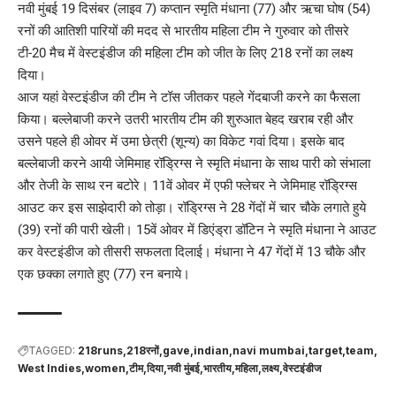
नवी मुंबई 19 दिसंबर (लाइव 7) कप्तान स्मृति मंधाना (77) और ऋचा घोष (54)
रनों की आतिशी पारियों की मदद से भारतीय महिला टीम ने गुरुवार को तीसरे
टी-20 मैच में वेस्टइंडीज की महिला टीम को जीत के लिए 218 रनों का लक्ष्य
दिया।
आज यहां वेस्टइंडीज की टीम ने टॉस जीतकर पहले गेंदबाजी करने का फैसला
किया। बल्लेबाजी करने उतरी भारतीय टीम की शुरुआत बेहद खराब रही और
उसने पहले ही ओवर में उमा छेत्री (शून्य) का विकेट गवां दिया। इसके बाद
बल्लेबाजी करने आयी जेमिमाह रॉड्रिग्स ने स्मृति मंधाना के साथ पारी को संभाला
और तेजी के साथ रन बटोरे। 11वें ओवर में एफी फ्लेचर ने जेमिमाह रॉड्रिग्स
आउट कर इस साझेदारी को तोड़ा। रॉड्रिग्स ने 28 गेंदों में चार चौके लगाते हुये
(39) रनों की पारी खेली। 15वें ओवर में डिएंड्रा डॉटिन ने स्मृति मंधाना ने आउट
कर वेस्टइंडीज को तीसरी सफलता दिलाई। मंधाना ने 47 गेंदों में 13 चौके और
एक छक्का लगाते हुए (77) रन बनाये।
TAGGED:
218runs
218रनों
gave
indian
navi mumbai
target
team
West Indies
women
टीम
दिया
नवी मुंबई
भारतीय
महिला
लक्ष्य
वेस्टइंडीज