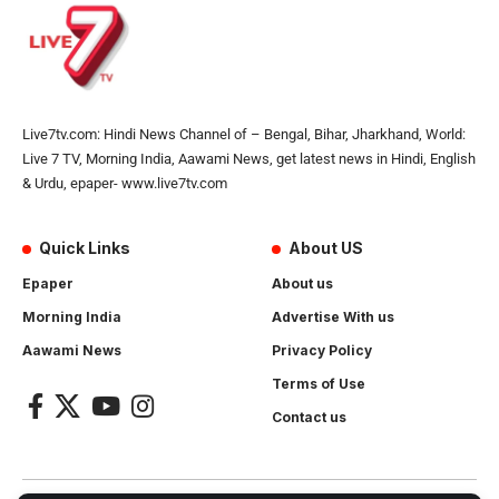
Live7tv.com: Hindi News Channel of – Bengal, Bihar, Jharkhand, World:
Live 7 TV, Morning India, Aawami News, get latest news in Hindi, English
& Urdu, epaper- www.live7tv.com
Quick Links
About US
Epaper
About us
Morning India
Advertise With us
Aawami News
Privacy Policy
Terms of Use
Contact us