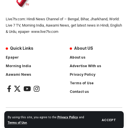
Live7tv.com: Hindi News Channel of – Bengal, Bihar, Jharkhand, World:
Live 7 TV, Morning India, Aawami News, get latest news in Hindi, English
& Urdu, epaper- www.live7tv.com
Quick Links
About US
Epaper
About us
Morning India
Advertise With us
Aawami News
Privacy Policy
Terms of Use
Contact us
2024- All Rights Reserved.
Live 7 tv
. Website Created by and
By using this site, you agree to the
Privacy Policy
and
ACCEPT
Maintanance by
Cotlas Web Solution
Terms of Use
.