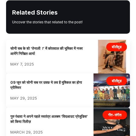
Related Stories
Uncover the stories that related to the post!
बॉलीवुड
सोनी सब के शो ‘तेनाली ा’ में कोतवाल की भूमिका में नजर
आयेंगे निखिल आर्या
MAY 7, 2025
बॉलीवुड
09 जून को सोनी सब पर उफ़्फ़ ये लव है मुश्किल का होगा
प्रीमियर
MAY 29, 2025
गीत-संगीत
गुरु रंधावा ने अपने पहले स्वतंत्र अलबम ‘विदआउट प्रेजुडिस’
को किया रिलीज़
MARCH 29, 2025