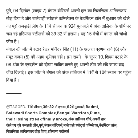
पुणे, 04 दिसंबर (लाइव 7) बंगाल वॉरियर्स अपनी हार का सिलसिला आखिरकार
तोड़ दिया है और बालेवाड़ी स्पोर्ट्स कॉम्प्लेक्स के बैडमिंटन हॉल में बुधवार को खेले
गए प्रो कबड्डी लीग के 11वें सीजन क 92वें मुकाबले में अंक तालिका के शीर्ष पर
चल रहे हरियाणा स्टीलर्स को 39-32 सें हराया। यह 15 मैचों में बंगाल की चौथी
जीत है।
बंगाल की जीत में स्टार रेडर मनिंदर सिंह (11) के अलावा प्रणय राणे (6) और
मयूर कदम (5) की अहम भूमिका रही। इन सबने के सुपर-10, शिवम पटारे के
08 अंक के प्रदर्शन को दोयम साबित करते हुए अपनी टीम को लंबे समय बाद
जीत दिलाई। इस जीत ने बंगाल को अंक तालिका में 11वें से 10वें स्थान पर पहुंचा
दिया है।
TAGGED:
11वें सीजन
39-32 सें हराया
92वें मुकाबले
Badmi
Balewadi Sports Complex
Bengal Warriors
Pune
their losing streak finally broke
अंक तालिका शीर्ष
अपनी हार
खेले गए प्रो कबड्डी लीग
पुणे
बंगाल वॉरियर्स
बालेवाड़ी स्पोर्ट्स कॉम्प्लेक्स
बैडमिंटन हॉल
सिलसिला आखिरकार तोड़ दिया
हरियाणा स्टीलर्स