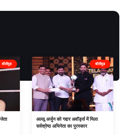
बॉलीवुड
बॉलीवुड
िजेता
अल्लू अर्जुन को गद्दार अवॉर्ड्स में मिला
सर्वश्रेष्ठ अभिनेता का पुरस्कार