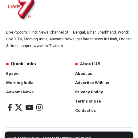
Live7tv.com: Hindi News Channel of – Bengal, Bihar, Jharkhand, World:
Live 7 TV, Morning India, Aawami News, get latest news in Hindi, English
& Urdu, epaper- www.live7tv.com
Quick Links
About US
Epaper
About us
Morning India
Advertise With us
Aawami News
Privacy Policy
Terms of Use
Contact us
2024- All Rights Reserved.
Live 7 tv
. Website Created by and