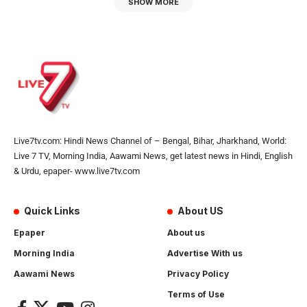
SHOW MORE
Live7tv.com: Hindi News Channel of – Bengal, Bihar, Jharkhand, World:
Live 7 TV, Morning India, Aawami News, get latest news in Hindi, English
& Urdu, epaper- www.live7tv.com
Quick Links
About US
Epaper
About us
Morning India
Advertise With us
Aawami News
Privacy Policy
Terms of Use