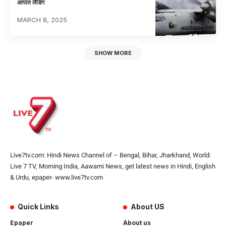
आपात लैंडिंग
MARCH 8, 2025
SHOW MORE
Live7tv.com: Hindi News Channel of – Bengal, Bihar, Jharkhand, World:
Live 7 TV, Morning India, Aawami News, get latest news in Hindi, English
& Urdu, epaper- www.live7tv.com
Quick Links
About US
Epaper
About us