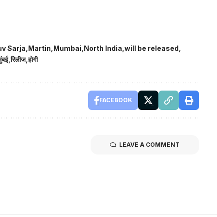
uv Sarja
Martin
Mumbai
North India
will be released
मुंबई
रिलीज
होगी
FACEBOOK
LEAVE A COMMENT