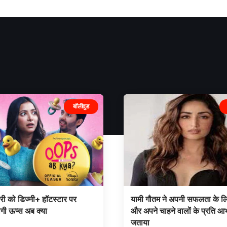
बॉलीवुड
 को डिज्नी+ हॉटस्टार पर
यामी गौतम ने अपनी सफलता के लिए
गी ऊप्स अब क्या
और अपने चाहने वालों के प्रति आ
जताया