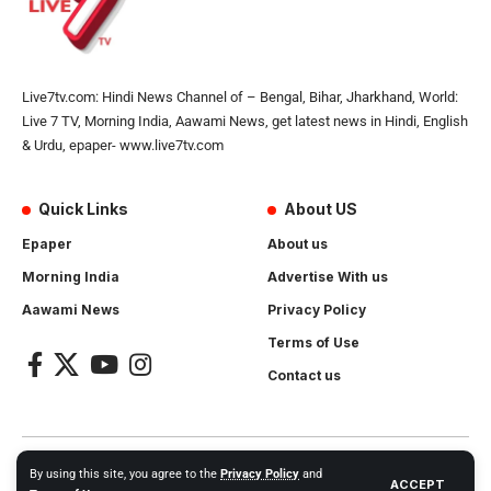
Live7tv.com: Hindi News Channel of – Bengal, Bihar, Jharkhand, World:
Live 7 TV, Morning India, Aawami News, get latest news in Hindi, English
& Urdu, epaper- www.live7tv.com
Quick Links
About US
Epaper
About us
Morning India
Advertise With us
Aawami News
Privacy Policy
Terms of Use
Contact us
2024- All Rights Reserved.
Live 7 tv
. Website Created by and
By using this site, you agree to the
Privacy Policy
and
ACCEPT