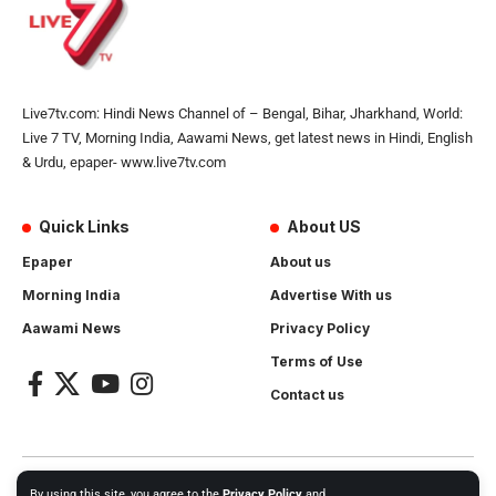
Live7tv.com: Hindi News Channel of – Bengal, Bihar, Jharkhand, World:
Live 7 TV, Morning India, Aawami News, get latest news in Hindi, English
& Urdu, epaper- www.live7tv.com
Quick Links
About US
Epaper
About us
Morning India
Advertise With us
Aawami News
Privacy Policy
Terms of Use
Contact us
2024- All Rights Reserved.
Live 7 tv
. Website Created by and
By using this site, you agree to the
Privacy Policy
and