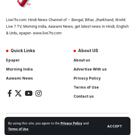
Live7tv.com: Hindi News Channel of – Bengal, Bihar, Jharkhand, World:
Live 7 TV, Morning India, Aawami News, get latest news in Hindi, English
& Urdu, epaper- www.live7tv.com
Quick Links
About US
Epaper
About us
Morning India
Advertise With us
Aawami News
Privacy Policy
Terms of Use
Contact us
2024- All Rights Reserved.
Live 7 tv
. Website Created by and
By using this site, you agree to the
Privacy Policy
and
ACCEPT
Maintanance by
Cotlas Web Solution
Terms of Use
.