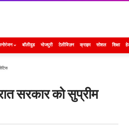
मनोरंजन
बॉलीवुड
भोजपुरी
टेलीविज़न
क्राइम
सोशल
शिक्षा
हे
नोटिस
ात सरकार को सुप्रीम