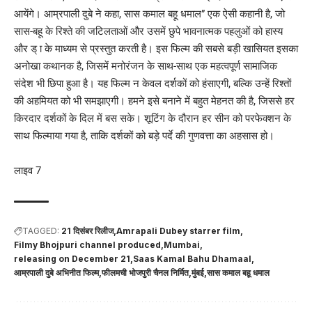
आयेंगे। आम्रपाली दुबे ने कहा, सास कमाल बहू धमाल” एक ऐसी कहानी है, जो
सास-बहू के रिश्ते की जटिलताओं और उसमें छुपे भावनात्मक पहलुओं को हास्य
और ड् ा के माध्यम से प्रस्तुत करती है। इस फिल्म की सबसे बड़ी खासियत इसका
अनोखा कथानक है, जिसमें मनोरंजन के साथ-साथ एक महत्वपूर्ण सामाजिक
संदेश भी छिपा हुआ है। यह फिल्म न केवल दर्शकों को हंसाएगी, बल्कि उन्हें रिश्तों
की अहमियत को भी समझाएगी। हमने इसे बनाने में बहुत मेहनत की है, जिससे हर
किरदार दर्शकों के दिल में बस सके। शूटिंग के दौरान हर सीन को परफेक्शन के
साथ फिल्माया गया है, ताकि दर्शकों को बड़े पर्दे की गुणवत्ता का अहसास हो।
लाइव 7
TAGGED:
21 दिसंबर रिलीज
Amrapali Dubey starrer film
Filmy Bhojpuri channel produced
Mumbai
releasing on December 21
Saas Kamal Bahu Dhamaal
आम्रपाली दुबे अभिनीत फिल्म
फीलमची भोजपुरी चैनल निर्मित
मुंबई
सास कमाल बहू धमाल