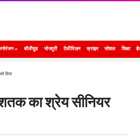
मनोरंजन
बॉलीवुड
भोजपुरी
टेलीविज़न
क्राइम
सोशल
शिक्षा
हे
को दिया
 शतक का श्रेय सीनियर