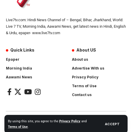
Live7tv.com: Hindi News Channel of – Bengal, Bihar, Jharkhand, World:
Live 7 TV, Morning India, Aawami News, get latest news in Hindi, English
& Urdu, epaper- www.live7tv.com
Quick Links
About US
Epaper
About us
Morning India
Advertise With us
Aawami News
Privacy Policy
Terms of Use
Contact us
2024- All Rights Reserved.
Live 7 tv
. Website Created by and
By using this site, you agree to the
Privacy Policy
and
ACCEPT
Maintanance by
Cotlas Web Solution
Terms of Use
.