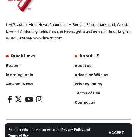
Live7tv.com: Hindi News Channel of – Bengal, Bihar, Jharkhand, World:
Live 7 TV, Morning India, Aawami News, get latest news in Hindi, English
& Urdu, epaper- www.live7tv.com
Quick Links
About US
Epaper
About us
Morning India
Advertise With us
Aawami News
Privacy Policy
Terms of Use
Contact us
2024- All Rights Reserved.
Live 7 tv
. Website Created by and
By using this site, you agree to the
Privacy Policy
and
ACCEPT
Maintanance by
Cotlas Web Solution
Terms of Use
.