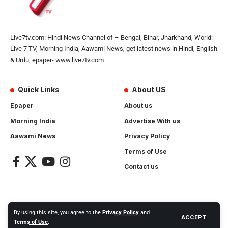
Live7tv.com: Hindi News Channel of – Bengal, Bihar, Jharkhand, World:
Live 7 TV, Morning India, Aawami News, get latest news in Hindi, English
& Urdu, epaper- www.live7tv.com
Quick Links
About US
Epaper
About us
Morning India
Advertise With us
Aawami News
Privacy Policy
Terms of Use
Contact us
2024- All Rights Reserved.
Live 7 tv
. Website Created by and
By using this site, you agree to the
Privacy Policy
and
ACCEPT
Maintanance by
Cotlas Web Solution
Terms of Use
.