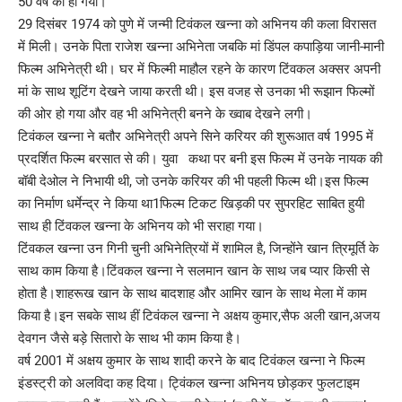
50 वर्ष की हो गयी।
29 दिसंबर 1974 को पुणे में जन्मी टिवंकल खन्ना को अभिनय की कला विरासत
में मिली। उनके पिता राजेश खन्ना अभिनेता जबकि मां डिंपल कपाड़िया जानी-मानी
फिल्म अभिनेत्री थी। घर में फिल्मी माहौल रहने के कारण टिंवकल अक्सर अपनी
मां के साथ शूटिंग देखने जाया करती थी। इस वजह से उनका भी रूझान फिल्मों
की ओर हो गया और वह भी अभिनेत्री बनने के ख्वाब देखने लगी।
टिवंकल खन्ना ने बतौर अभिनेत्री अपने सिने करियर की शुरूआत वर्ष 1995 में
प्रदर्शित फिल्म बरसात से की। युवा कथा पर बनी इस फिल्म में उनके नायक की
बॉबी देओल ने निभायी थी, जो उनके करियर की भी पहली फिल्म थी।इस फिल्म
का निर्माण धर्मेन्द्र ने किया था1फिल्म टिकट खिड़की पर सुपरहिट साबित हुयी
साथ ही टिंवकल खन्ना के अभिनय को भी सराहा गया।
टिंवकल खन्ना उन गिनी चुनी अभिनेत्रियों में शामिल है, जिन्होंने खान त्रिमूर्ति के
साथ काम किया है।टिंवकल खन्ना ने सलमान खान के साथ जब प्यार किसी से
होता है।शाहरूख खान के साथ बादशाह और आमिर खान के साथ मेला में काम
किया है।इन सबके साथ हीं टिवंकल खन्ना ने अक्षय कुमार,सैफ अली खान,अजय
देवगन जैसे बड़े सितारो के साथ भी काम किया है।
वर्ष 2001 में अक्षय कुमार के साथ शादी करने के बाद टिवंकल खन्ना ने फिल्म
इंडस्ट्री को अलविदा कह दिया। ट्विंकल खन्ना अभिनय छोड़कर फुलटाइम