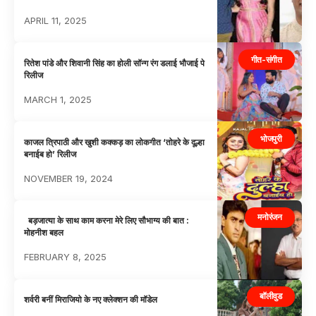
APRIL 11, 2025
गीत-संगीत
रितेश पांडे और शिवानी सिंह का होली सॉन्ग रंग डलाई भौजाई पे
रिलीज
MARCH 1, 2025
भोजपुरी
काजल त्रिपाठी और खुशी कक्कड़ का लोकगीत ‘तोहरे के दूल्हा
बनाईब हो’ रिलीज
NOVEMBER 19, 2024
मनोरंजन
बड़जात्या के साथ काम करना मेरे लिए सौभाग्य की बात :
मोहनीश बहल
FEBRUARY 8, 2025
बॉलीवुड
शर्वरी बनीं मिराजियो के नए क्लेक्शन की मॉडेल