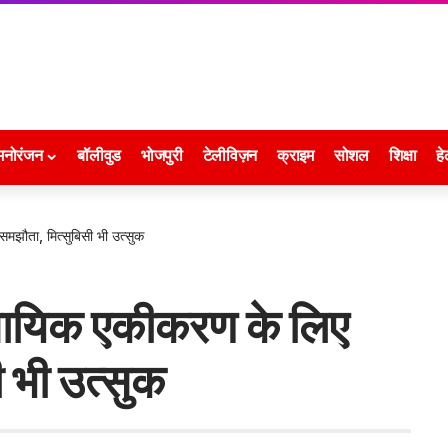
मनोरंजन
बॉलीवुड
भोजपुरी
टेलीविज़न
क्राइम
सोशल
शिक्षा
हे
मझौता, मित्सुबिसी भी उत्सुक
वसायिक एकीकरण के लिए
 भी उत्सुक