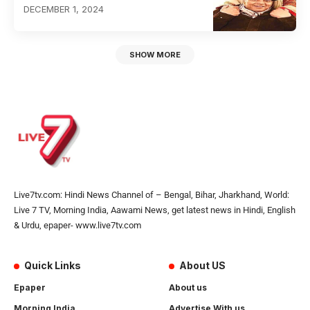
DECEMBER 1, 2024
SHOW MORE
Live7tv.com: Hindi News Channel of – Bengal, Bihar, Jharkhand, World:
Live 7 TV, Morning India, Aawami News, get latest news in Hindi, English
& Urdu, epaper- www.live7tv.com
Quick Links
About US
Epaper
About us
Morning India
Advertise With us