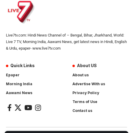
Live7tv.com: Hindi News Channel of – Bengal, Bihar, Jharkhand, World:
Live 7 TV, Morning India, Aawami News, get latest news in Hindi, English
& Urdu, epaper- www.live7tv.com
Quick Links
About US
Epaper
About us
Morning India
Advertise With us
Aawami News
Privacy Policy
Terms of Use
Contact us