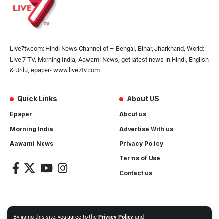
Live7tv.com: Hindi News Channel of – Bengal, Bihar, Jharkhand, World:
Live 7 TV, Morning India, Aawami News, get latest news in Hindi, English
& Urdu, epaper- www.live7tv.com
Quick Links
About US
Epaper
About us
Morning India
Advertise With us
Aawami News
Privacy Policy
Terms of Use
Contact us
2024- All Rights Reserved.
Live 7 tv
. Website Created by and
By using this site, you agree to the
Privacy Policy
and