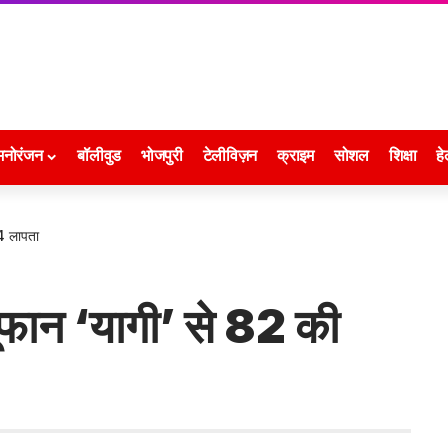
मनोरंजन
बॉलीवुड
भोजपुरी
टेलीविज़न
क्राइम
सोशल
शिक्षा
हे
64 लापता
ूफान ‘यागी’ से 82 की