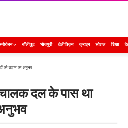
मनोरंजन
बॉलीवुड
भोजपुरी
टेलीविज़न
क्राइम
सोशल
शिक्षा
हे
ंटों की उड़ान का अनुभव
क चालक दल के पास था
 अनुभव