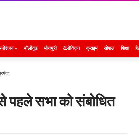
मनोरंजन
बॉलीवुड
भोजपुरी
टेलीविज़न
क्राइम
सोशल
शिक्षा
हे
रियंका
 से पहले सभा को संबोधित