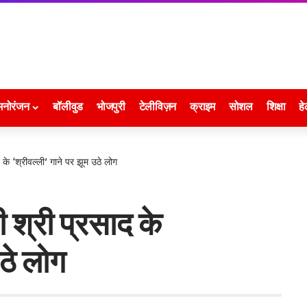
मनोरंजन
बॉलीवुड
भोजपुरी
टेलीविज़न
क्राइम
सोशल
शिक्षा
हे
द के ‘श्रीवल्ली’ गाने पर झूम उठे लोग
वी श्री प्रसाद के
उठे लोग