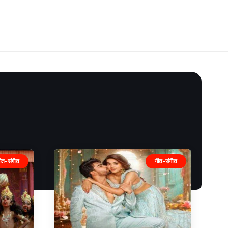
ीत-संगीत
गीत-संगीत