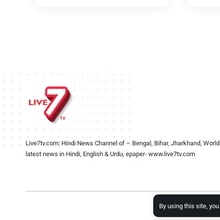
Live7tv.com: Hindi News Channel of – Bengal, Bihar, Jharkhand, World
latest news in Hindi, English & Urdu, epaper- www.live7tv.com
By using this site, yo
2024- Al