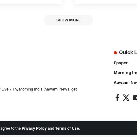
SHOW MORE
Quick L
Epaper
Morning In
Aawami Ne
: Live 7 TV, Morning India, Aawami News, get
u agree to the
Privacy Policy
and
Terms of Use
.
l Rights Reserved.
Live 7 tv
. Website Created by and Maintanance by
Cotlas Web