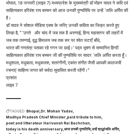
भोपाल, 18 जनवरी (लाइव 7) मध्यप्रदेश के मुख्यमंत्री डॉ मोहन यादव ने कवि एवं
साहित्यकार हरिवंश राय बच्चन को आज उनकी पुण्यतिथि पर उन्हें ंजलि अर्पित की
है।
डॉ यादव ने सोशल मीडिया एक्स के जरिए उनकी कविता का जिक्र करते हुए
लिखा है, “ ‘उगते और चांद में जब तक है अरुणाई, हिन्द महासागर की लहरों में
जब तक तरुणाई, वृद्ध हिमालय जब तक सर पर श्वेत जटाएँ बाँधे,
भारत की गणतंत्र पताका रहे गगन पर छाई।’ पद्म भूषण से सम्मानित हिन्दी
साहित्यकार हरिवंश राय बच्चन जी की पुण्यतिथि पर सादर ंजलि अर्पित करता हूँ।
मधुशाला, मधुबाला, मधुकलश, सतरंगीनी, एकांत संगीत जैसी आपकी कालजयी
रचनाएं साहित्य जगत को सर्वदा सुवासित करती रहेंगी।”
प्रशांत
लाइव 7
TAGGED:
Bhopal
Dr. Mohan Yadav
Madhya Pradesh Chief Minister
paid tribute to him
poet and litterateur Harivansh Rai Bachchan
today is his death anniversary
आज उनकी पुण्यतिथि
उन्हें श्रद्धांजलि अर्पित