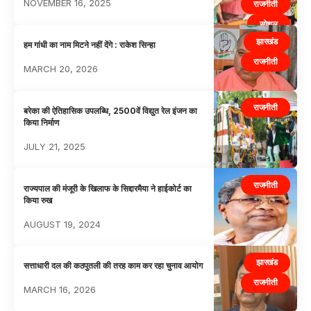
NOVEMBER 16, 2025
राजनीती
सोशल
झारखंड
हेल्थ
हम गांधी का नाम मिटने नहीं देंगे : राकेश सिन्हा
राजनीती
MARCH 20, 2026
राजनीती
बरेका की ऐतिहासिक उपलब्धि, 2500वें विद्युत रेल इंजन का
किया निर्माण
JULY 21, 2025
राजनीती
राज्यपाल की मंजूरी के खिलाफ के सिद्दारमैया ने हाईकोर्ट का
किया रुख
AUGUST 19, 2024
झारखंड
सत्ताधारी दल की कठपुतली की तरह काम कर रहा चुनाव आयोग
राजनीती
MARCH 16, 2026