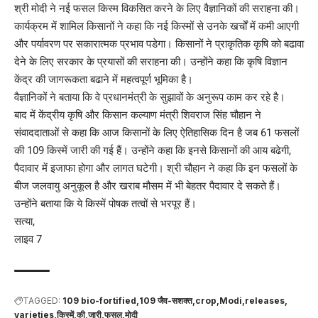
श्री मोदी ने नई फसल किस्‍म विकसित करने के लिए वैज्ञानिकों की सराहना की।
कार्यक्रम में शामिल किसानों ने कहा कि नई किस्‍मों से उनके खर्चों में कमी आएगी
और पर्यावरण पर सकारात्‍मक प्रभाव पडेगा। किसानों ने प्राकृतिक कृषि को बढावा
देने के लिए सरकार के प्रयासों की सराहना की। उन्‍होंने कहा कि कृषि विज्ञान
केंद्र की जागरूकता बढाने में महत्‍वपूर्ण भूमिका है।
वैज्ञानिकों ने बताया कि वे प्रधानमंत्री के सुझावों के अनुरूप काम कर रहे है।
बाद में केंद्रीय कृषि और किसान कल्‍याण मंत्री शिवराज सिंह चौहान ने
संवाददाताओं से कहा कि आज किसानों के लिए ऐतिहासिक दिन है जब 61 फसलों
की 109 किस्‍में जारी की गई हैं। उन्‍होंने कहा कि इनसे किसानों की आय बढेगी,
पैदावार में इजाफा होगा और लागत घटेगी। श्री चौहान ने कहा कि इन फसलों के
बीज जलवायु अनुकूल है और खराब मौसम में भी बेहतर पैदावार दे सकते हैं।
उन्‍होंने बताया कि ये किस्‍में पोषक तत्‍वों से भरपूर हैं।
सत्या,
लाइव 7
TAGGED:
109 bio-fortified
109 जैव-सशक्त
crop
Modi
releases
varieties
किस्में
की
जारी
फसल
मोदी